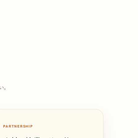
。
い。
PARTNERSHIP